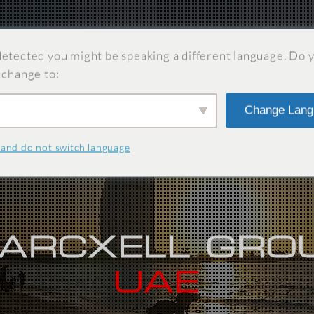
etected you might be speaking a different language. Do 
 change to:
Change Lang
 and do not switch language
ARCXELL GRO
UAE