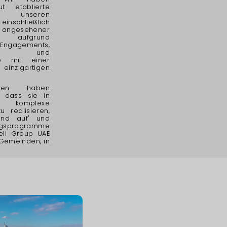
t etablierte
u unseren
 einschließlich
sehener
n, aufgrund
gements,
ichen und
ce mit einer
einzigartigen
.
hmen haben
, dass sie in
 komplexe
u realisieren,
und auf" und
gsprogramme
ell Group UAE
 Gemeinden, in