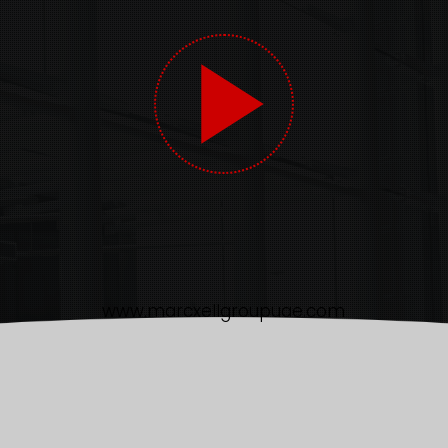
www.marcxellgroupuae.com