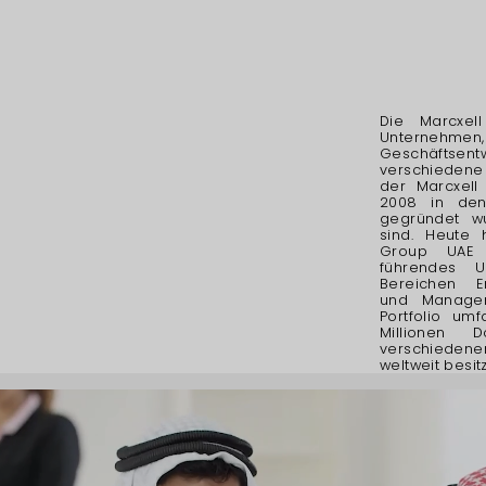
Die Marcxel
Unternehmen,
Geschäftse
verschiedene
der Marcxell
2008 in den
gegründet w
sind. Heute 
Group UAE e
führendes 
Bereichen En
und Managem
Portfolio um
Millionen 
verschiedene
weltweit besit