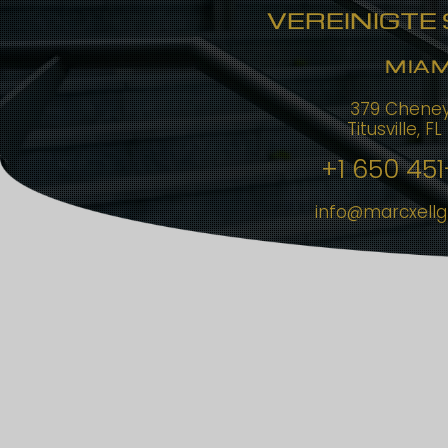
VEREINIGTE
MIAM
379 Cheney
Titusville, F
+1 650 45
info@marcxell