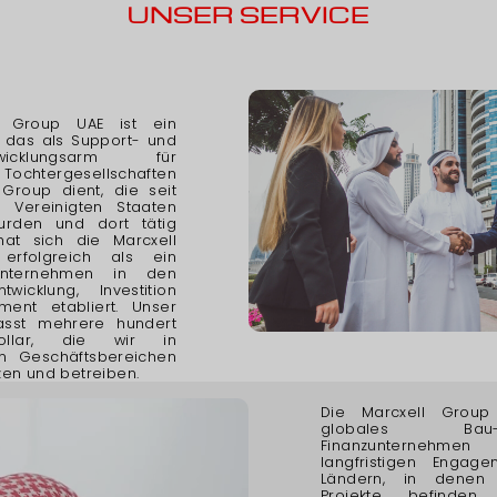
UNSER SERVICE
l Group UAE ist ein
 das als Support- und
ntwicklungsarm für
 Tochtergesellschaften
 Group dient, die seit
 Vereinigten Staaten
urden und dort tätig
hat sich die Marcxell
rfolgreich als ein
Unternehmen in den
twicklung, Investition
ent etabliert. Unser
fasst mehrere hundert
Dollar, die wir in
n Geschäftsbereichen
zen und betreiben.
Die Marcxell Group
globales B
Finanzunternehme
langfristigen Engag
Ländern, in denen
Projekte befinden