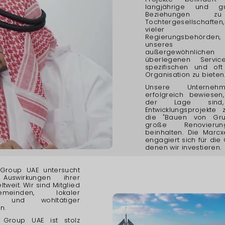
langjährige und gu
Beziehungen z
Tochtergesellschaften,
vieler ange
Regierungsbehörde
unseres Enga
außergewöhnl
überlegenen Servi
spezifischen und oft 
Organisation zu bieten
Unsere Unterne
erfolgreich bewiesen
der Lage sind,
Entwicklungsprojekte z
die "Bauen von Gr
große Renovierun
beinhalten. Die Marcx
engagiert sich für die
denen wir investieren.
 Group UAE untersucht
Auswirkungen ihrer
ltweit. Wir sind Mitglied
meinden, lokaler
n und wohltätiger
n.
 Group UAE ist stolz