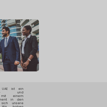
 UAE ist ein
au- und
n mit einem
ement in den
 sich unsere
. Wir haben